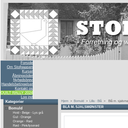
Forside
Om Stofgaasen
Kurser
Åbningstider
Nyhedsbrev
Handelsbetingelser
Kontakt os
QUILT RALLY 2024
Log ind
Hjem
>
Bomuld
>
Lilla - Blå
>
Blå m. sjalsm
Kategorier
BLÅ M. SJALSMØNSTER
Bomuld
Hvid - Beige - Lys grå
Gul - Orange
Orange - Rød
Rød - Pink/lyserød