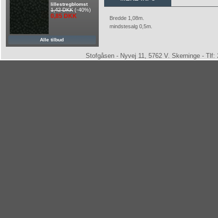
lillestregblomst
1,42 DKK
(-40%)
0,85 DKK
Bredde 1,08m.
mindstesalg 0,5m.
Alle tilbud
Stofgåsen - Nyvej 11, 5762 V. Skerninge - Tlf: