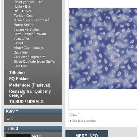
Pink/Lyserød - Lilla
Lilla - Blå
Blå - Turkis
Turkis - Grøn
Grøn / Brun - Sort / Grå
Børne Stoffer
Japanske Stoffer
Kaffe Fasset / Rowan
Julestoffer
Flonell
Alison Glass design.
Babyfløjel
Civil War / Repro stof
Sjove Og Anderledes Stoffer
Tula Pink
Tilbehør
FQ-Pakker
Mellemfoer (Pladevat)
Restsalg fra "Quilt my
design"
TILBUD / UDSALG
Kurv
Print
(tom)
Se fuld størrelse
Tilbud
MERE INFO
Sort m.