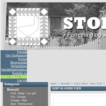
Forside
Om Stofgaasen
Kurser
Åbningstider
Nyhedsbrev
Handelsbetingelser
Kontakt os
QUILT RALLY 2024
Log ind
Hjem
>
Bomuld
>
Grøn / Brun - Sort / Grå
>
Kategorier
SORT M. HVIDE FJER
Bomuld
Hvid - Beige - Lys grå
Gul - Orange
Orange - Rød
Rød - Pink/lyserød