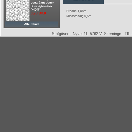
Lotta Jansdotter
1,55 DKK
Buer
(-40%)
Bredde 1,08m.
0,93 DKK
Mindstesalg 0,5m.
Alle tilbud
Stofgåsen - Nyvej 11, 5762 V. Skerninge - Tlf: