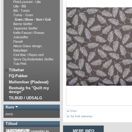
Pink/Lyserød - Lilla
Lilla - Blå
Blå - Turkis
Turkis - Grøn
Grøn / Brun - Sort / Grå
Børne Stoffer
Japanske Stoffer
Kaffe Fasset / Rowan
Julestoffer
Flonell
Alison Glass design.
Babyfløjel
Civil War / Repro stof
Sjove Og Anderledes Stoffer
Tula Pink
Tilbehør
FQ-Pakker
Mellemfoer (Pladevat)
Restsalg fra "Quilt my
design"
TILBUD / UDSALG
Kurv
Print
(tom)
Se fuld størrelse
Tilbud
MERE INFO
Lemmikki by